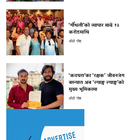
‘गौँथली’को व्यापार साढे १३
करोडमाथि
ओहो पोष्ट
‘कठघरा’का ‘रक्षक’ जीवनजंग
बस्न्यात अब ‘ल्याङ्ग ल्याङ्ग’को
मुख्य भूमिकामा
ओहो पोष्ट