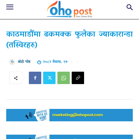
काठमाडौंमा ढकमक्क फुलेका ज्याकारान्डा
(तस्विरहरु)
२०८१ बैशाख, २७
ओहो पोष्ट