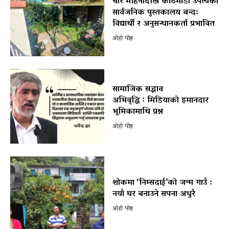
चार महिनादेखि काठमाडौँ उपत्यका
सार्वजनिक पुस्तकालय बन्द:
विद्यार्थी र अनुसन्धानकर्ता प्रभावित
ओहो पोष्ट
सामाजिक सद्भाव
अभिवृद्धि ः मिडियाको इमानदार
भूमिकामाथि प्रश्न
ओहो पोष्ट
शोकमा ‘निम्सदाई’को जन्म गाउँ :
नयाँ घर बनाउने सपना अधुरै
ओहो पोष्ट