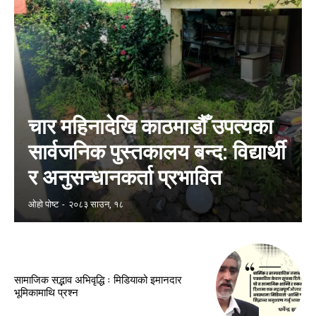
चार महिनादेखि काठमाडौँ उपत्यका
सार्वजनिक पुस्तकालय बन्द: विद्यार्थी
र अनुसन्धानकर्ता प्रभावित
ओहो पोष्ट
-
२०८३ साउन, १८
सामाजिक सद्भाव अभिवृद्धि ः मिडियाको इमानदार
भूमिकामाथि प्रश्न