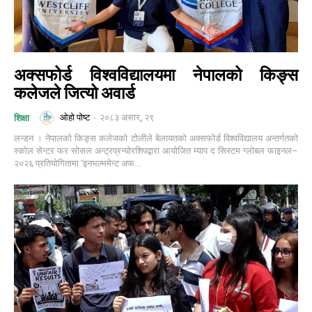
अक्सफोर्ड विश्वविद्यालयमा नेपालको किङ्स
कलेजले जित्यो अवार्ड
ओहो पोष्ट
-
२०८३ असार, २९
शिक्षा
लन्डन । नेपालको किङ्स कलेजको टोलीले बेलायतको अक्सफोर्ड विश्वविद्यालय अन्तर्गतको
स्कोल सेन्टर फर सोसल अन्ट्रप्रन्योरशिपद्वारा आयोजित म्याप द सिस्टम ग्लोबल फाइनल–
२०२६ प्रतियोगितामा ‘इनभल्भमेन्ट अफ...