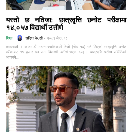
यस्तो छ नतिजा: छात्रवृत्ति छनोट परीक्षामा
१४,०५७ विद्यार्थी उत्तीर्ण
सदिक्षा के.सी
-
२०८३ जेष्ठ, १८
शिक्षा
काठमाडौं । काठमाडौं महानगरपालिकाले हिजो (जेठ १७) गते लिएको छात्रवृत्ति छनोट
परीक्षाबाट १४ हजार ५७ जना विद्यार्थी उत्तीर्ण भएका छन् । छात्रवृत्ति परीक्षा समितिको
आजको...