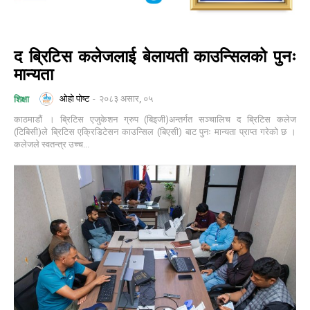
द ब्रिटिस कलेजलाई बेलायती काउन्सिलको पुनः
मान्यता
ओहो पोष्ट
-
२०८३ असार, ०५
शिक्षा
काठमाडौं । ब्रिटिस एजुकेशन ग्रुप (बिइजी)अन्तर्गत सञ्चालिच द ब्रिटिस कलेज
(टिबिसी)ले ब्रिटिस एक्रिडिटेसन काउन्सिल (बिएसी) बाट पुनः मान्यता प्राप्त गरेको छ ।
कलेजले स्वतन्त्र उच्च...