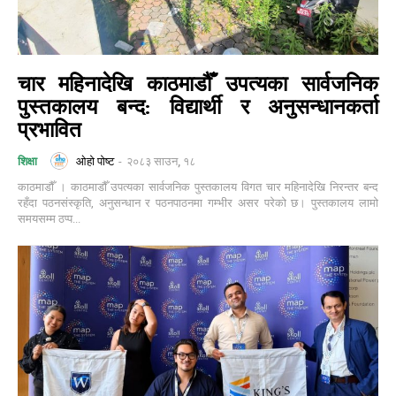
चार महिनादेखि काठमाडौँ उपत्यका सार्वजनिक
पुस्तकालय बन्द: विद्यार्थी र अनुसन्धानकर्ता
प्रभावित
ओहो पोष्ट
-
२०८३ साउन, १८
शिक्षा
काठमाडौँ । काठमाडौँ उपत्यका सार्वजनिक पुस्तकालय विगत चार महिनादेखि निरन्तर बन्द
रहँदा पठनसंस्कृति, अनुसन्धान र पठनपाठनमा गम्भीर असर परेको छ। पुस्तकालय लामो
समयसम्म ठप्प...