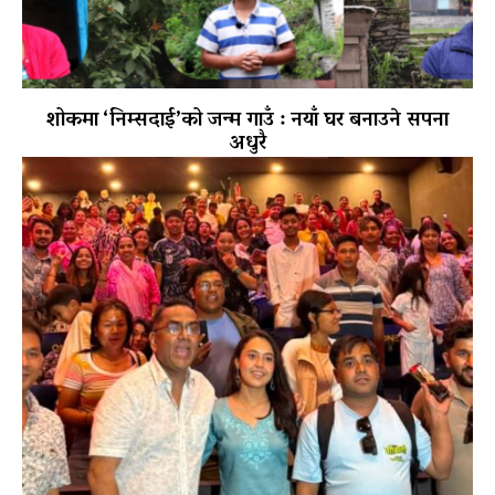
शोकमा ‘निम्सदाई’को जन्म गाउँ : नयाँ घर बनाउने सपना
अधुरै