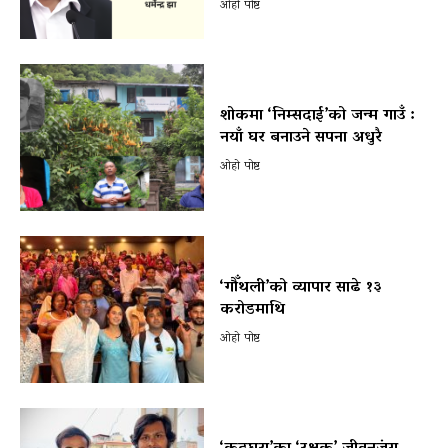
ओहो पोष्ट
शोकमा ‘निम्सदाई’को जन्म गाउँ :
नयाँ घर बनाउने सपना अधुरै
ओहो पोष्ट
‘गौँथली’को व्यापार साढे १३
करोडमाथि
ओहो पोष्ट