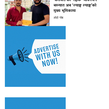
‘कठघरा’का ‘रक्षक’ जीवनजंग
बस्न्यात अब ‘ल्याङ्ग ल्याङ्ग’को
मुख्य भूमिकामा
ओहो पोष्ट