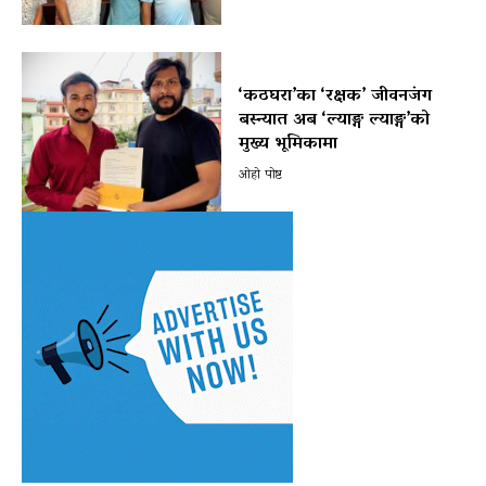
‘कठघरा’का ‘रक्षक’ जीवनजंग
बस्न्यात अब ‘ल्याङ्ग ल्याङ्ग’को
मुख्य भूमिकामा
ओहो पोष्ट