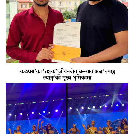
‘कठघरा’का ‘रक्षक’ जीवनजंग बस्न्यात अब ‘ल्याङ्ग
ल्याङ्ग’को मुख्य भूमिकामा