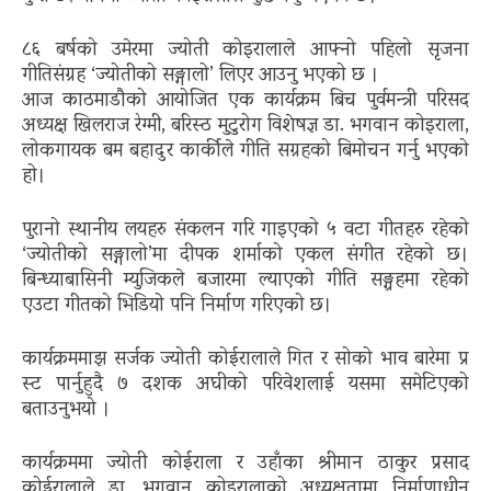
८६ बर्षको उमेरमा ज्योती कोइरालाले आफ्नो पहिलो सृजना
गीतिसंग्रह ‘ज्योतीको सङ्गालो’ लिएर आउनु भएको छ ।
आज काठमाडौको आयोजित एक कार्यक्रम बिच पुर्वमन्त्री परिसद
अध्यक्ष खिलराज रेग्मी, बरिस्ठ मुटुरोग विशेषज्ञ डा. भगवान कोइराला,
लोकगायक बम बहादुर कार्कीले गीति सग्रहको बिमोचन गर्नु भएको
हो।
पुरानो स्थानीय लयहरु संकलन गरि गाइएको ५ वटा गीतहरु रहेको
‘ज्योतीको सङ्गालो’मा दीपक शर्माको एकल संगीत रहेको छ।
बिन्ध्याबासिनी म्युजिकले बजारमा ल्याएको गीति सङ्ग्रहमा रहेको
एउटा गीतको भिडियो पनि निर्माण गरिएको छ।
कार्य​क्र​म​माझ​ स​र्ज​क ज्योती कोईरालाले गित​ र​ सोको भाव​ बारेमा प्र​
स्ट​ पार्नुहुदै ७ द​श​क अघीको प​रिवेश​लाई य​स​मा समेटिएको
बताउनुभ​यो ।
कार्यक्रममा ज्योती कोईराला र उहाँका श्रीमान ठाकुर प्रसाद
कोईरालाले डा. भगवान कोइरालाको अध्यक्षतामा निर्माणाधीन