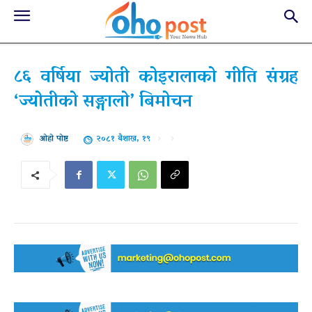
८६ वर्षिया ज्योती कोइरालाको गीति संग्रह
‘ज्योतीको सङ्गालो’ बिमोचन
२०८१ बैशाख, १९
ओहो पोष्ट