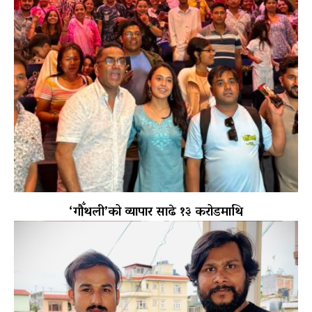
‘गौँथली’को व्यापार साढे १३ करोडमाथि