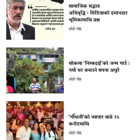
सामाजिक सद्भाव
अभिवृद्धि ः मिडियाको इमानदार
भूमिकामाथि प्रश्न
ओहो पोष्ट
शोकमा ‘निम्सदाई’को जन्म गाउँ :
नयाँ घर बनाउने सपना अधुरै
ओहो पोष्ट
‘गौँथली’को व्यापार साढे १३
करोडमाथि
ओहो पोष्ट