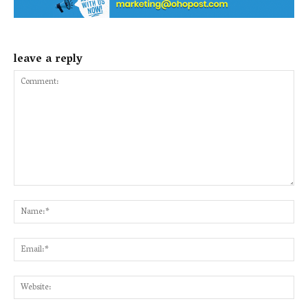
leave a reply
Comment:
Na
Ema
Web