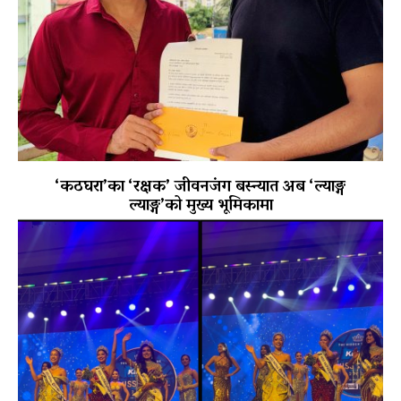
‘कठघरा’का ‘रक्षक’ जीवनजंग बस्न्यात अब ‘ल्याङ्ग
ल्याङ्ग’को मुख्य भूमिकामा