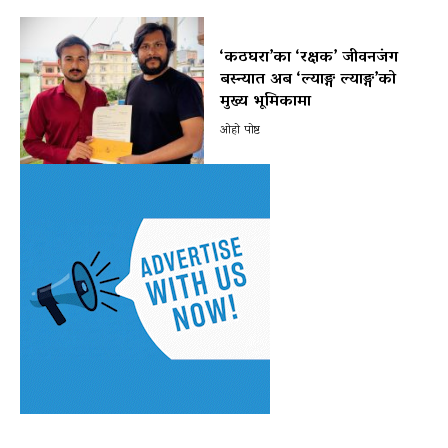
‘कठघरा’का ‘रक्षक’ जीवनजंग
बस्न्यात अब ‘ल्याङ्ग ल्याङ्ग’को
मुख्य भूमिकामा
ओहो पोष्ट