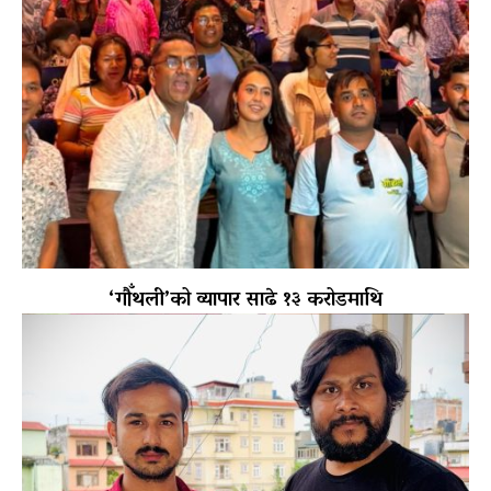
‘गौँथली’को व्यापार साढे १३ करोडमाथि