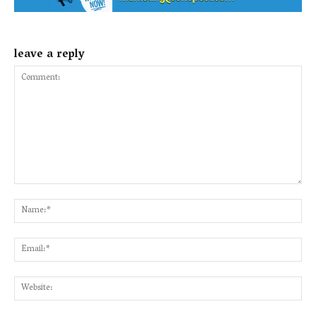
leave a reply
Comment:
Na
Ema
Web