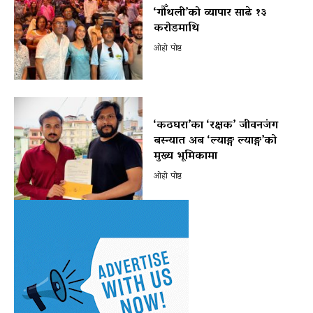
‘गौँथली’को व्यापार साढे १३
करोडमाथि
ओहो पोष्ट
‘कठघरा’का ‘रक्षक’ जीवनजंग
बस्न्यात अब ‘ल्याङ्ग ल्याङ्ग’को
मुख्य भूमिकामा
ओहो पोष्ट