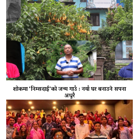
शोकमा ‘निम्सदाई’को जन्म गाउँ : नयाँ घर बनाउने सपना
अधुरै