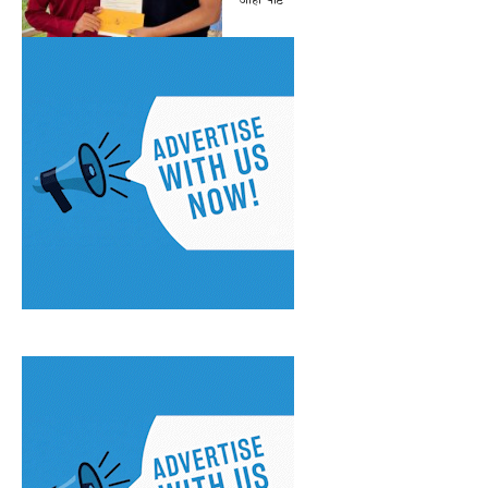
ओहो पोष्ट