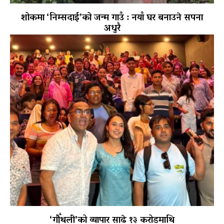
शोकमा ‘निम्सदाई’को जन्म गाउँ : नयाँ घर बनाउने सपना
अधुरै
‘गौँथली’को व्यापार साढे १३ करोडमाथि