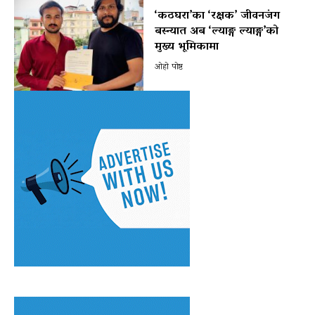
‘कठघरा’का ‘रक्षक’ जीवनजंग
बस्न्यात अब ‘ल्याङ्ग ल्याङ्ग’को
मुख्य भूमिकामा
ओहो पोष्ट