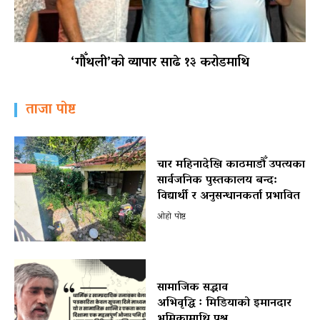
‘गौँथली’को व्यापार साढे १३ करोडमाथि
ताजा पोष्ट
चार महिनादेखि काठमाडौँ उपत्यका
सार्वजनिक पुस्तकालय बन्द:
विद्यार्थी र अनुसन्धानकर्ता प्रभावित
ओहो पोष्ट
सामाजिक सद्भाव
अभिवृद्धि ः मिडियाको इमानदार
भूमिकामाथि प्रश्न