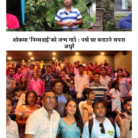
शोकमा ‘निम्सदाई’को जन्म गाउँ : नयाँ घर बनाउने सपना
अधुरै