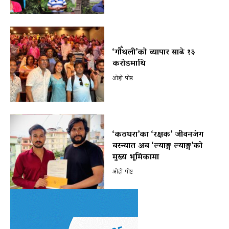
‘गौँथली’को व्यापार साढे १३
करोडमाथि
ओहो पोष्ट
‘कठघरा’का ‘रक्षक’ जीवनजंग
बस्न्यात अब ‘ल्याङ्ग ल्याङ्ग’को
मुख्य भूमिकामा
ओहो पोष्ट