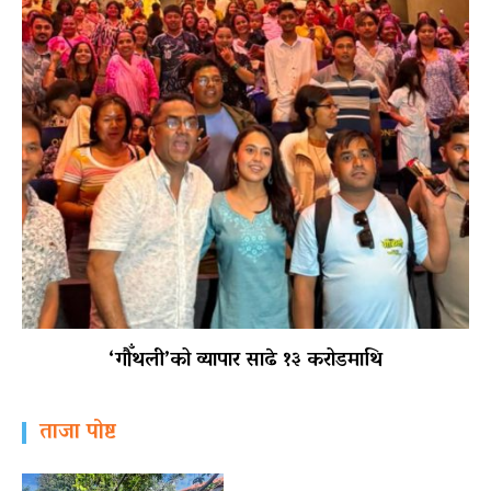
‘गौँथली’को व्यापार साढे १३ करोडमाथि
ताजा पोष्ट