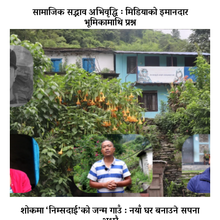
सामाजिक सद्भाव अभिवृद्धि ः मिडियाको इमानदार
भूमिकामाथि प्रश्न
शोकमा ‘निम्सदाई’को जन्म गाउँ : नयाँ घर बनाउने सपना