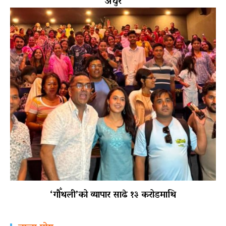
अधुरै
‘गौँथली’को व्यापार साढे १३ करोडमाथि