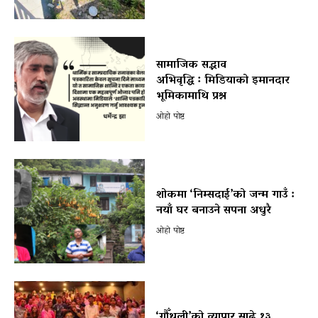
सामाजिक सद्भाव
अभिवृद्धि ः मिडियाको इमानदार
भूमिकामाथि प्रश्न
ओहो पोष्ट
शोकमा ‘निम्सदाई’को जन्म गाउँ :
नयाँ घर बनाउने सपना अधुरै
ओहो पोष्ट
‘गौँथली’को व्यापार साढे १३