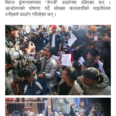
मिराज ढुंगानालगायत ‘जेनजी’ प्रदर्शनमा उत्रिएका छन् ।
आन्दोलनको घोषणा गर्दै सोमबार काठमाडौंको माइतीघरमा
उनीहरूले प्रदर्शन गरिरहेका छन् ।