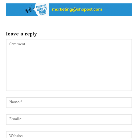
leave a reply
Comment:
Na
Ema
Web