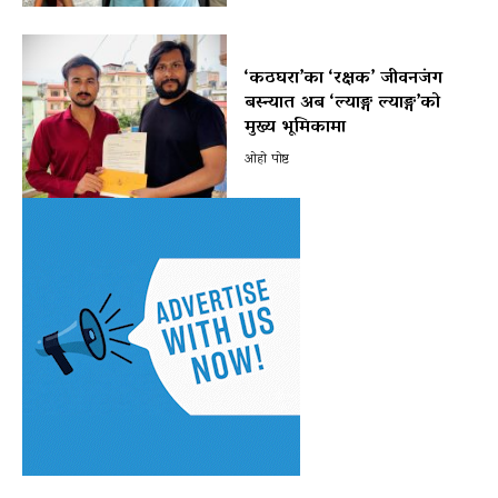
‘कठघरा’का ‘रक्षक’ जीवनजंग
बस्न्यात अब ‘ल्याङ्ग ल्याङ्ग’को
मुख्य भूमिकामा
ओहो पोष्ट