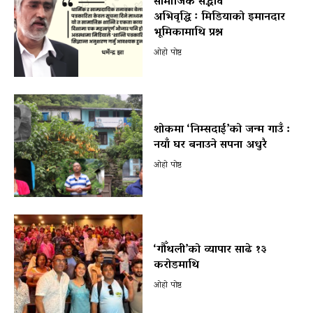
सामाजिक सद्भाव
अभिवृद्धि ः मिडियाको इमानदार
भूमिकामाथि प्रश्न
ओहो पोष्ट
शोकमा ‘निम्सदाई’को जन्म गाउँ :
नयाँ घर बनाउने सपना अधुरै
ओहो पोष्ट
‘गौँथली’को व्यापार साढे १३
करोडमाथि
ओहो पोष्ट