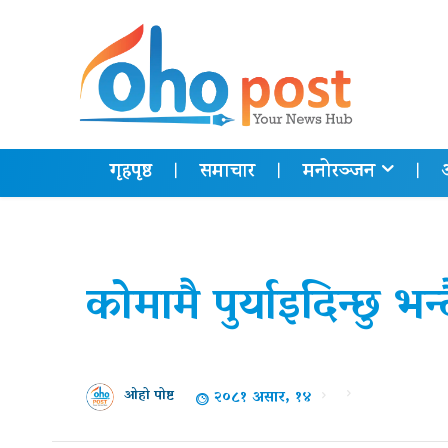
गृहपृष्ठ
समाचार
मनोरञ्जन
कोमामै पुर्याइदिन्छु भन
२०८१ असार, १४
ओहो पोष्ट