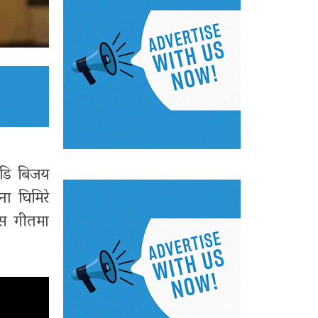
 डि बिजय
ा घिमिरे
 यस गीतमा