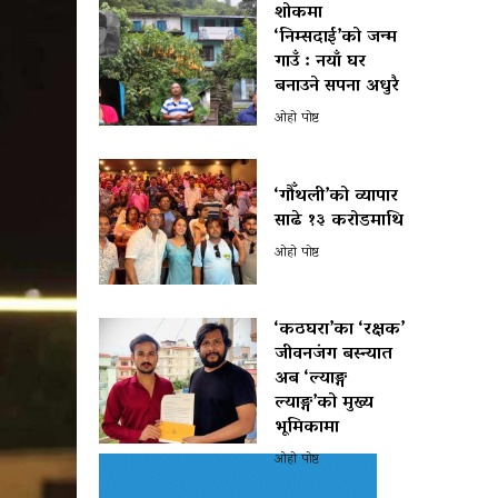
शोकमा
‘निम्सदाई’को जन्म
गाउँ : नयाँ घर
बनाउने सपना अधुरै
ओहो पोष्ट
‘गौँथली’को व्यापार
साढे १३ करोडमाथि
ओहो पोष्ट
‘कठघरा’का ‘रक्षक’
जीवनजंग बस्न्यात
अब ‘ल्याङ्ग
ल्याङ्ग’को मुख्य
भूमिकामा
ओहो पोष्ट