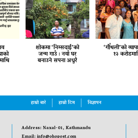
ाव
शोकमा ‘निम्सदाई’को
‘गौँथली’को व्याप
ियाको
जन्म गाउँ : नयाँ घर
१३ करोडमा
माथि
बनाउने सपना अधुरै
हाम्रो बारे
हाम्रो टिम
विज्ञापन
Address: Naxal-01, Kathmandu
Email:
info@ohopost.com