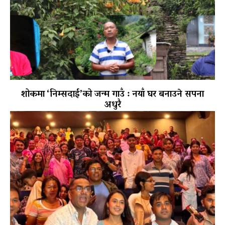
शोकमा ‘निम्सदाई’को जन्म गाउँ : नयाँ घर बनाउने सपना
अधुरै