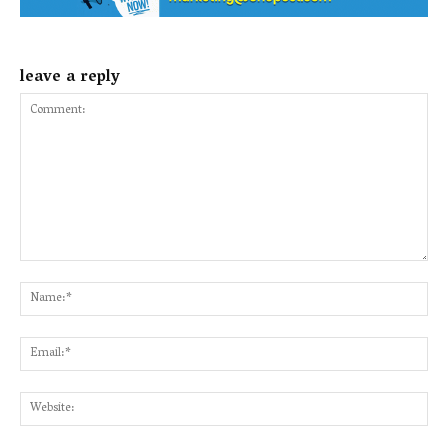
leave a reply
Comment:
Na
Ema
Web