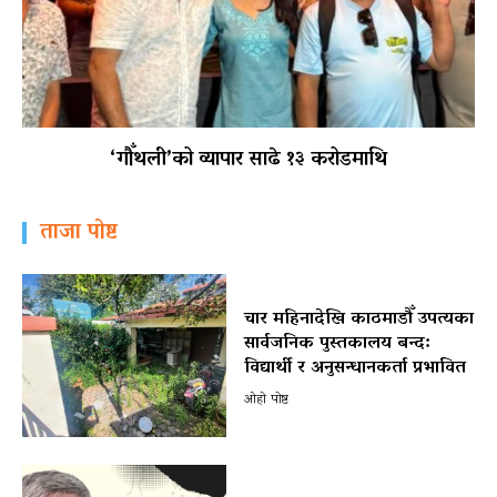
‘गौँथली’को व्यापार साढे १३ करोडमाथि
ताजा पोष्ट
चार महिनादेखि काठमाडौँ उपत्यका
सार्वजनिक पुस्तकालय बन्द:
विद्यार्थी र अनुसन्धानकर्ता प्रभावित
ओहो पोष्ट