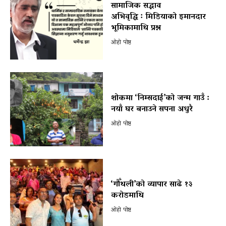
सामाजिक सद्भाव
अभिवृद्धि ः मिडियाको इमानदार
भूमिकामाथि प्रश्न
ओहो पोष्ट
शोकमा ‘निम्सदाई’को जन्म गाउँ :
नयाँ घर बनाउने सपना अधुरै
ओहो पोष्ट
‘गौँथली’को व्यापार साढे १३
करोडमाथि
ओहो पोष्ट