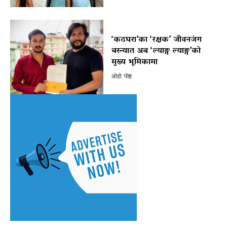
‘कठघरा’का ‘रक्षक’ जीवनजंग
बस्न्यात अब ‘ल्याङ्ग ल्याङ्ग’को
मुख्य भूमिकामा
ओहो पोष्ट