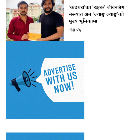
‘कठघरा’का ‘रक्षक’ जीवनजंग
बस्न्यात अब ‘ल्याङ्ग ल्याङ्ग’को
मुख्य भूमिकामा
ओहो पोष्ट