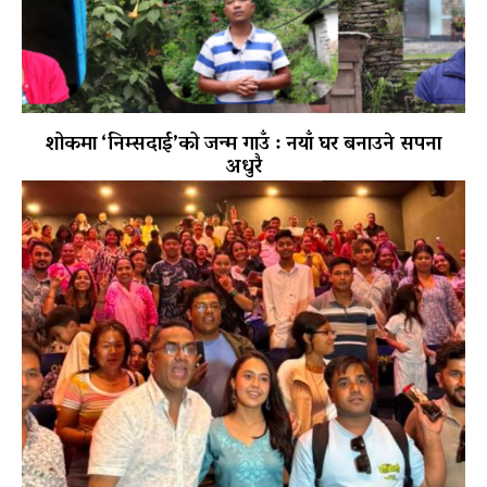
शोकमा ‘निम्सदाई’को जन्म गाउँ : नयाँ घर बनाउने सपना
अधुरै