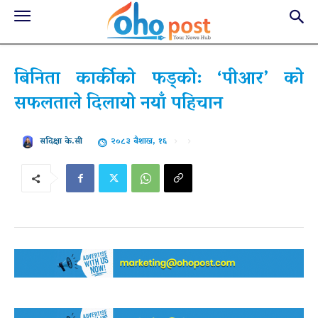
बिनिता कार्कीको फड्को: ‘पीआर’ को
सफलताले दिलायो नयाँ पहिचान
२०८३ बैशाख, १६
सदिक्षा के.सी