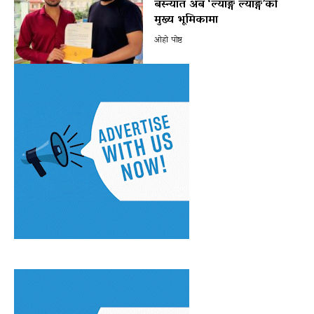
बस्न्यात अब ‘ल्याङ्ग ल्याङ्ग’को
मुख्य भूमिकामा
ओहो पोष्ट