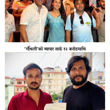
‘गौँथली’को व्यापार साढे १३ करोडमाथि