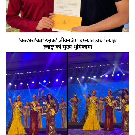
‘कठघरा’का ‘रक्षक’ जीवनजंग बस्न्यात अब ‘ल्याङ्ग
ल्याङ्ग’को मुख्य भूमिकामा