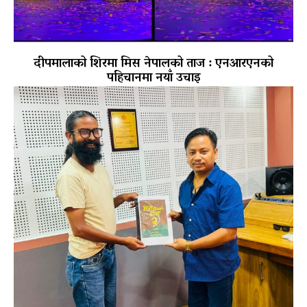
दीपमालाको शिरमा मिस नेपालको ताज : एनआरएनको
पहिचानमा नयाँ उचाइ