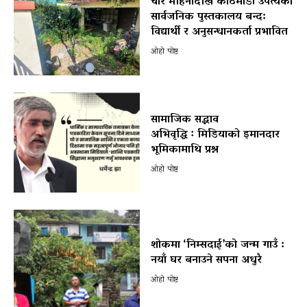
चार महिनादेखि काठमाडौँ उपत्यका
सार्वजनिक पुस्तकालय बन्द:
विद्यार्थी र अनुसन्धानकर्ता प्रभावित
ओहो पोष्ट
सामाजिक सद्भाव
अभिवृद्धि ः मिडियाको इमानदार
भूमिकामाथि प्रश्न
ओहो पोष्ट
शोकमा ‘निम्सदाई’को जन्म गाउँ :
नयाँ घर बनाउने सपना अधुरै
ओहो पोष्ट