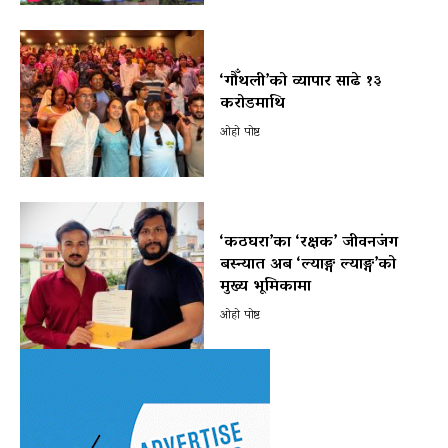
‘गौँथली’को व्यापार साढे १३
करोडमाथि
ओहो पोष्ट
‘कठघरा’का ‘रक्षक’ जीवनजंग
बस्न्यात अब ‘ल्याङ्ग ल्याङ्ग’को
मुख्य भूमिकामा
ओहो पोष्ट