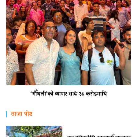
‘गौँथली’को व्यापार साढे १३ करोडमाथि
ताजा पोष्ट