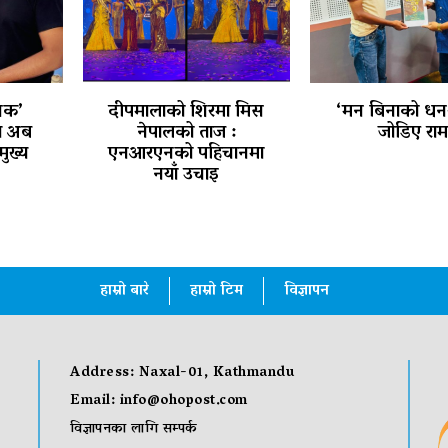
्षक’
दीपमालाको शिरमा मिस
‘मन बिनाको धन
ात अब
नेपालको ताज :
जोडिए रा
 मुख्य
एनआरएनको पहिचानमा
नयाँ उचाइ
हाम्रो बारे
हाम्रो टिम
विज्ञापन
Address: Naxal-01, Kathmandu
Email:
info@ohopost.com
विज्ञापनका लागि सम्पर्क