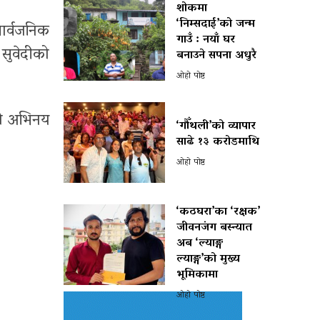
शोकमा
‘निम्सदाई’को जन्म
ार्वजनिक
गाउँ : नयाँ घर
सुवेदीको
बनाउने सपना अधुरै
ओहो पोष्ट
को अभिनय
‘गौँथली’को व्यापार
साढे १३ करोडमाथि
ओहो पोष्ट
‘कठघरा’का ‘रक्षक’
जीवनजंग बस्न्यात
अब ‘ल्याङ्ग
ल्याङ्ग’को मुख्य
भूमिकामा
ओहो पोष्ट