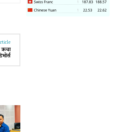
rticle
ल ऋचा
िभोर्स