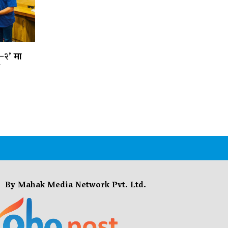
–२’ मा
म
By Mahak Media Network Pvt. Ltd.