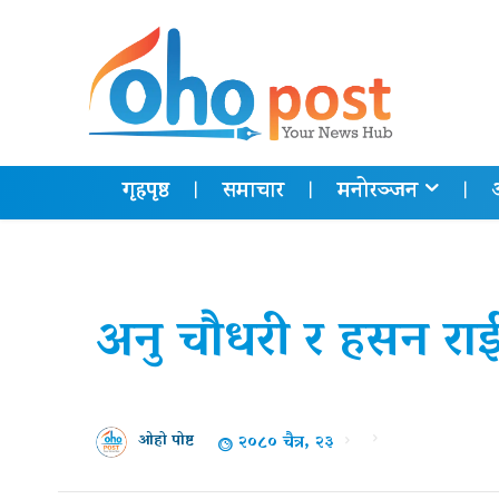
गृहपृष्ठ
समाचार
मनोरञ्जन
अनु चौधरी र हसन राई
२०८० चैत्र, २३
ओहो पोष्ट