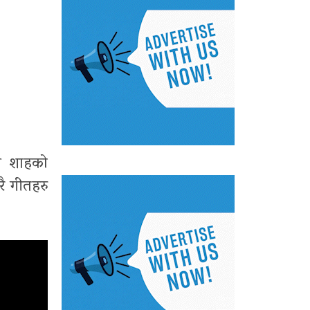
सन शाहको
ै गीतहरु