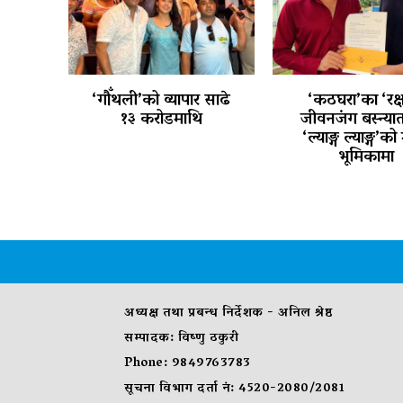
‘गौँथली’को व्यापार साढे
‘कठघरा’का ‘रक
१३ करोडमाथि
जीवनजंग बस्न्य
‘ल्याङ्ग ल्याङ्ग’को
भूमिकामा
अध्यक्ष तथा प्रबन्ध निर्देशक - अनिल श्रेष्ठ
सम्पादक: विष्णु ठकुरी
Phone: 9849763783
सूचना विभाग दर्ता नं: 4520-2080/2081