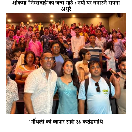
शोकमा ‘निम्सदाई’को जन्म गाउँ : नयाँ घर बनाउने सपना
अधुरै
‘गौँथली’को व्यापार साढे १३ करोडमाथि