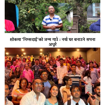
शोकमा ‘निम्सदाई’को जन्म गाउँ : नयाँ घर बनाउने सपना
अधुरै