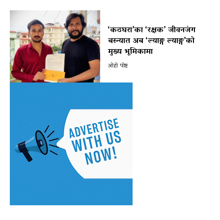
‘कठघरा’का ‘रक्षक’ जीवनजंग
बस्न्यात अब ‘ल्याङ्ग ल्याङ्ग’को
मुख्य भूमिकामा
ओहो पोष्ट