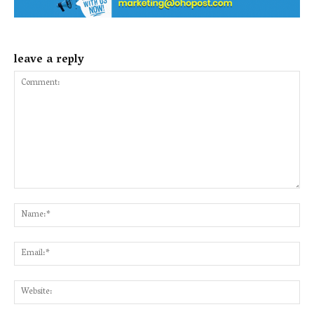
leave a reply
Comment:
Na
Ema
Web