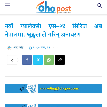
नयाँ ग्यालेक्सी एस–२४ सिरिज अब
नेपालमा, श्रृङ्खलाले गरिन् अनावरण
२०८० माघ, १४
ओहो पोष्ट