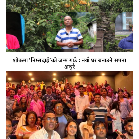
शोकमा ‘निम्सदाई’को जन्म गाउँ : नयाँ घर बनाउने सपना
अधुरै