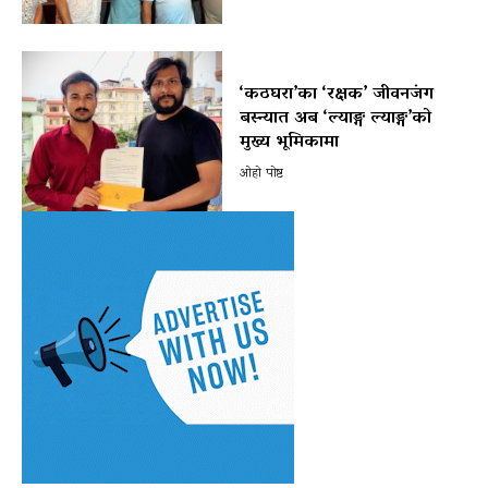
‘कठघरा’का ‘रक्षक’ जीवनजंग
बस्न्यात अब ‘ल्याङ्ग ल्याङ्ग’को
मुख्य भूमिकामा
ओहो पोष्ट