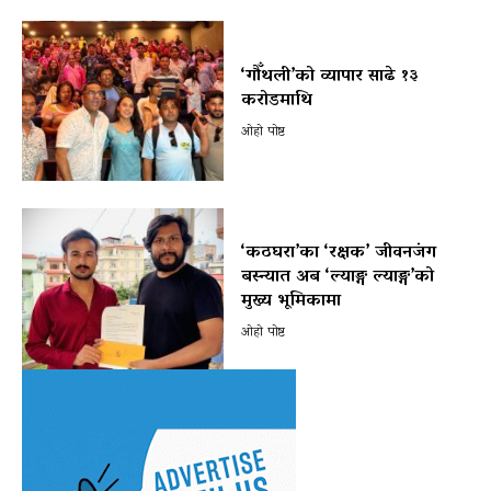
‘गौँथली’को व्यापार साढे १३
करोडमाथि
ओहो पोष्ट
‘कठघरा’का ‘रक्षक’ जीवनजंग
बस्न्यात अब ‘ल्याङ्ग ल्याङ्ग’को
मुख्य भूमिकामा
ओहो पोष्ट