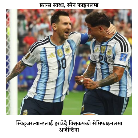
फ्रान्स स्तब्ध, स्पेन फाइनलमा
स्विट्जरल्यान्डलाई हराउँदै विश्वकपको सेमिफाइनलमा
अर्जेन्टिना