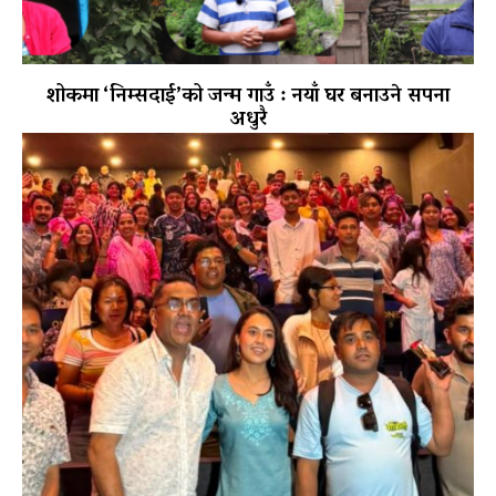
शोकमा ‘निम्सदाई’को जन्म गाउँ : नयाँ घर बनाउने सपना
अधुरै