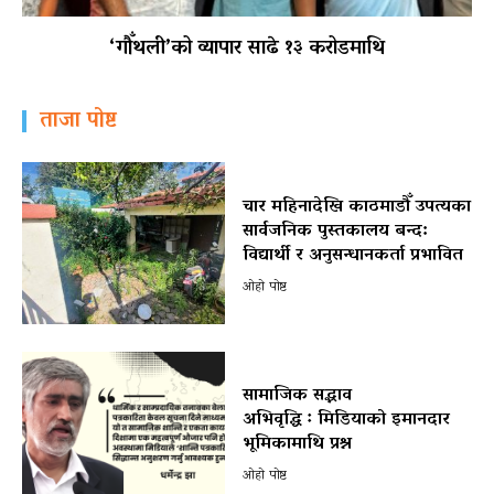
‘गौँथली’को व्यापार साढे १३ करोडमाथि
ताजा पोष्ट
चार महिनादेखि काठमाडौँ उपत्यका
सार्वजनिक पुस्तकालय बन्द:
विद्यार्थी र अनुसन्धानकर्ता प्रभावित
ओहो पोष्ट
सामाजिक सद्भाव
अभिवृद्धि ः मिडियाको इमानदार
भूमिकामाथि प्रश्न
ओहो पोष्ट