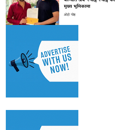
बस्न्यात अब ‘ल्याङ्ग ल्याङ्ग’को
मुख्य भूमिकामा
ओहो पोष्ट