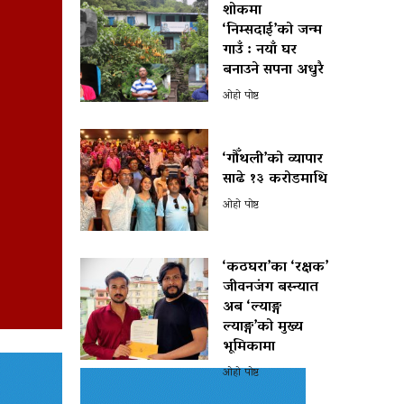
शोकमा
‘निम्सदाई’को जन्म
गाउँ : नयाँ घर
बनाउने सपना अधुरै
ओहो पोष्ट
‘गौँथली’को व्यापार
साढे १३ करोडमाथि
ओहो पोष्ट
‘कठघरा’का ‘रक्षक’
जीवनजंग बस्न्यात
अब ‘ल्याङ्ग
ल्याङ्ग’को मुख्य
भूमिकामा
ओहो पोष्ट