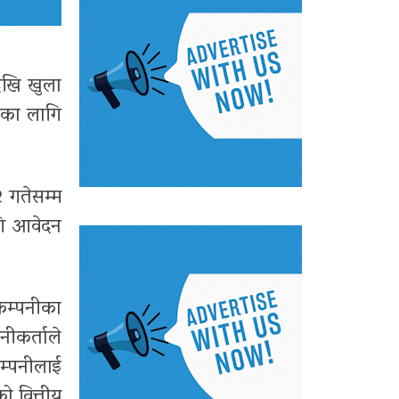
ेखि खुला
ीका लागि
 गतेसम्म
गि आवेदन
कम्पनीका
ीकर्ताले
म्पनीलाई
ो वित्तीय