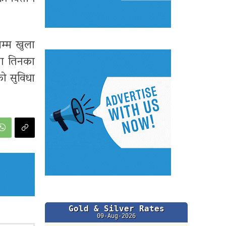
म्म खुला
तथा तिनका
ो सुविधा