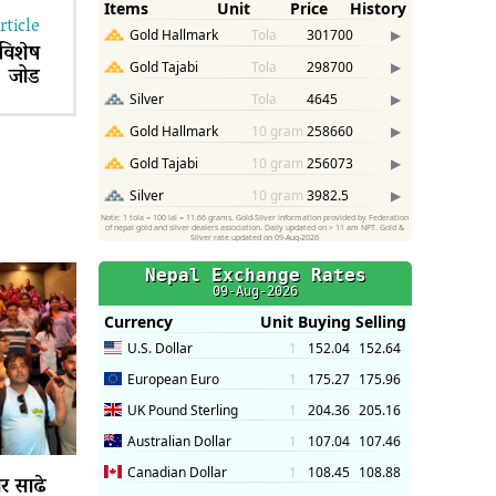
rticle
 विशेष
जोड
ार साढे