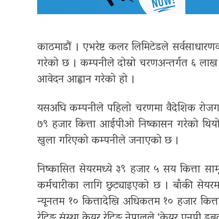
काठमाडौं । एभरेष्ट कलर लिमिटेडले सर्वसाधा
गरेको छ । कम्पनीले दोस्रो चरणअन्तर्गत ६ ला
आवेदन आह्वान गरेको हो ।
यसअघि कम्पनीले पहिलो चरणमा वैदेशिक रोजगार
७९ हजार कित्ता आईपीओ निष्कासन गरेको थियो 
खुला गरिएको कम्पनीले जनाएको छ ।
निष्कासित सेयरमध्ये ३९ हजार ५ सय कित्ता 
कर्मचारीका लागि छुट्याइएको छ । बाँकी सेयरम
न्यूनतम १० कित्तादेखि अधिकतम १० हजार कित्
रेटिङ संस्था केयर रेटिङ नेपालले ‘केयर एनपी डबल 