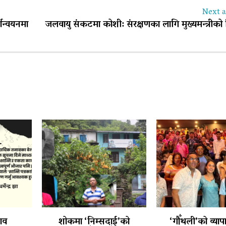
Next a
यान्वयनमा
जलवायु संकटमा कोशी: संरक्षणका लागि मुख्यमन्त्रीको
ाव
शोकमा ‘निम्सदाई’को
‘गौँथली’को व्याप