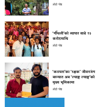
ओहो पोष्ट
‘गौँथली’को व्यापार साढे १३
करोडमाथि
ओहो पोष्ट
‘कठघरा’का ‘रक्षक’ जीवनजंग
बस्न्यात अब ‘ल्याङ्ग ल्याङ्ग’को
मुख्य भूमिकामा
ओहो पोष्ट