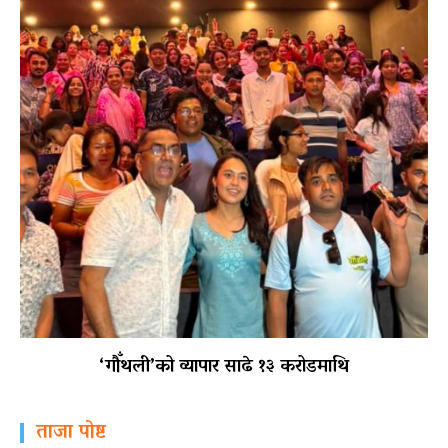
‘गौँथली’को व्यापार साढे १३ करोडमाथि
ताजा पोष्ट