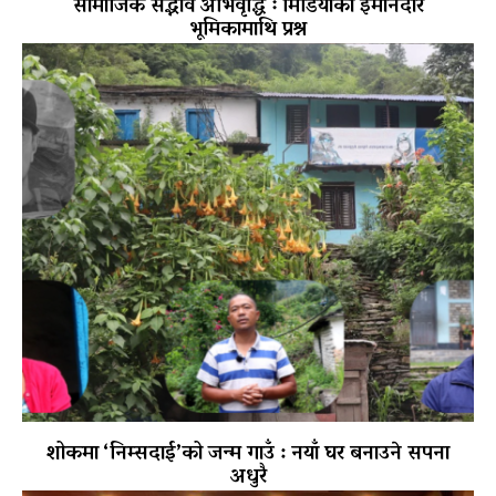
सामाजिक सद्भाव अभिवृद्धि ः मिडियाको इमानदार
भूमिकामाथि प्रश्न
शोकमा ‘निम्सदाई’को जन्म गाउँ : नयाँ घर बनाउने सपना
अधुरै