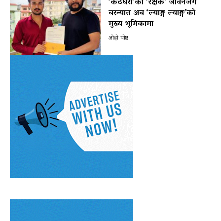
‘कठघरा’का ‘रक्षक’ जीवनजंग
बस्न्यात अब ‘ल्याङ्ग ल्याङ्ग’को
मुख्य भूमिकामा
ओहो पोष्ट