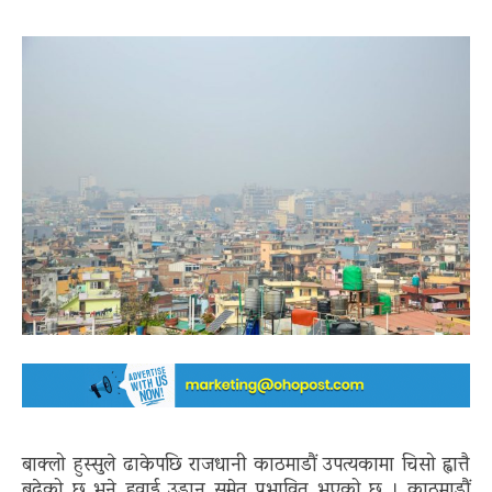
बाक्लो हुस्सुले ढाकेपछि राजधानी काठमाडौं उपत्यकामा चिसो ह्वात्तै
बढेको छ भने हवाई उडान समेत प्रभावित भएको छ । काठमाडौं