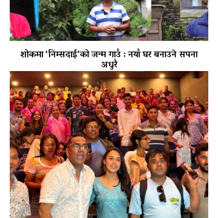
शोकमा ‘निम्सदाई’को जन्म गाउँ : नयाँ घर बनाउने सपना
अधुरै