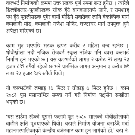
कल्भर्ट निर्माणको क्रममा उक्त सडक पूर्ण रूपमा बन्द हुनेछ । त्यसैले
डिल्लीबजार–पुतलीसडक चोक हुँदै बागबजारतर्फ जाने, र रामशाह
पथ हुँदै पुतलीसडक पुगेर बायाँ मोडिने सवारीका लागि वैकल्पिक मार्ग
कमलादी मोड, कमलादी गणेश मन्दिर, घण्टाघर मार्ग उपयुक्त हुने
अपेक्षा गरिएको छ।
काम सुरु भएपछि सडक खण्ड करीब २ महिना बन्द रहनेछ ।
धोवीखोला नदी नजिक रोजबर्ड स्कूल नजिक पनि बक्स कल्भर्ट
निर्माण हुने भएको छ । यस कल्भर्टको लागत २ करोड २१ लाख २३
हजार ८९९ रुपैयाँ रहेको छ भने प्रारम्भिक लागत अनुमान ३ करोड ७१
लाख २३ हजार ९३५ रुपैयाँ थियो।
यो कल्भर्टको लम्बाइ १७ मिटर र चौडाइ ७ मिटर हुनेछ । काम
२०८३ पुस मसान्तभित्र सम्पन्न गर्ने गरी निर्माण पक्षसँग सम्झौता
भएको छ।
‘यस ठाउँमा रहेको पुरानो फलामे पुल २०८० सालको धोवीखोलाको
बाढीले क्षति पु¥याएको थियो। वडाले निर्माण योजना बनाउँदै गर्दा
महानगरपालिकाको केन्द्रीय बजेटबाट काम हुन लागेको हो,’ वडा नं.