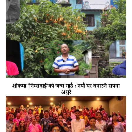
शोकमा ‘निम्सदाई’को जन्म गाउँ : नयाँ घर बनाउने सपना
अधुरै