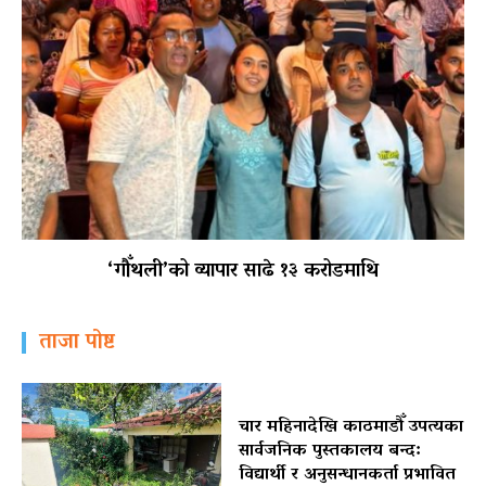
‘गौँथली’को व्यापार साढे १३ करोडमाथि
ताजा पोष्ट
चार महिनादेखि काठमाडौँ उपत्यका
सार्वजनिक पुस्तकालय बन्द:
विद्यार्थी र अनुसन्धानकर्ता प्रभावित