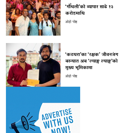
‘गौँथली’को व्यापार साढे १३
करोडमाथि
ओहो पोष्ट
‘कठघरा’का ‘रक्षक’ जीवनजंग
बस्न्यात अब ‘ल्याङ्ग ल्याङ्ग’को
मुख्य भूमिकामा
ओहो पोष्ट