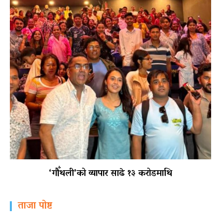
‘गौँथली’को व्यापार साढे १३ करोडमाथि
ताजा पोष्ट