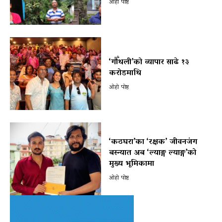
ओहो पोष्ट
‘गौँथली’को व्यापार साढे १३
करोडमाथि
ओहो पोष्ट
‘कठघरा’का ‘रक्षक’ जीवनजंग
बस्न्यात अब ‘ल्याङ्ग ल्याङ्ग’को
मुख्य भूमिकामा
ओहो पोष्ट