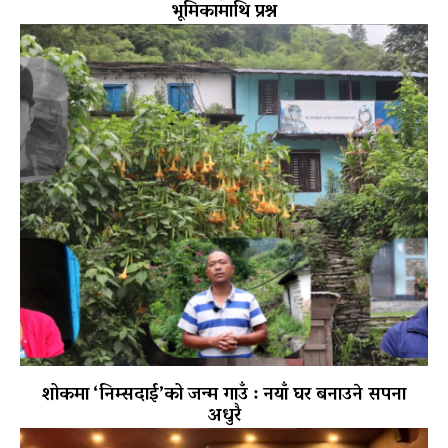
भूमिकामाथि प्रश्न
शोकमा ‘निम्सदाई’को जन्म गाउँ : नयाँ घर बनाउने सपना
अधुरै