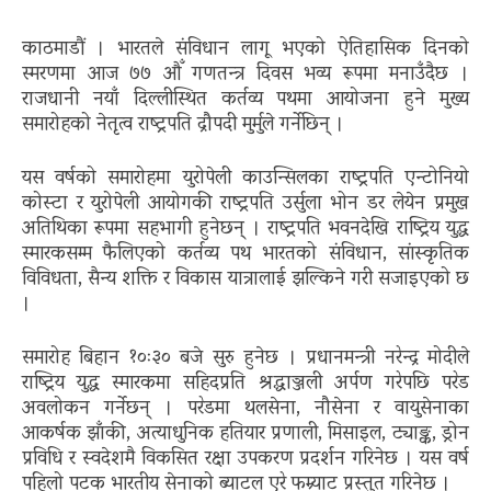
काठमाडौं । भारतले संविधान लागू भएको ऐतिहासिक दिनको
स्मरणमा आज ७७ औँ गणतन्त्र दिवस भव्य रूपमा मनाउँदैछ ।
राजधानी नयाँ दिल्लीस्थित कर्तव्य पथमा आयोजना हुने मुख्य
समारोहको नेतृत्व राष्ट्रपति द्रौपदी मुर्मुले गर्नेछिन् ।
यस वर्षको समारोहमा युरोपेली काउन्सिलका राष्ट्रपति एन्टोनियो
कोस्टा र युरोपेली आयोगकी राष्ट्रपति उर्सुला भोन डर लेयेन प्रमुख
अतिथिका रूपमा सहभागी हुनेछन् । राष्ट्रपति भवनदेखि राष्ट्रिय युद्ध
स्मारकसम्म फैलिएको कर्तव्य पथ भारतको संविधान, सांस्कृतिक
विविधता, सैन्य शक्ति र विकास यात्रालाई झल्किने गरी सजाइएको छ
।
समारोह बिहान १०ः३० बजे सुरु हुनेछ । प्रधानमन्त्री नरेन्द्र मोदीले
राष्ट्रिय युद्ध स्मारकमा सहिदप्रति श्रद्धाञ्जली अर्पण गरेपछि परेड
अवलोकन गर्नेछन् । परेडमा थलसेना, नौसेना र वायुसेनाका
आकर्षक झाँकी, अत्याधुनिक हतियार प्रणाली, मिसाइल, ट्याङ्क, ड्रोन
प्रविधि र स्वदेशमै विकसित रक्षा उपकरण प्रदर्शन गरिनेछ । यस वर्ष
पहिलो पटक भारतीय सेनाको ब्याटल एरे फम्र्याट प्रस्तुत गरिनेछ ।