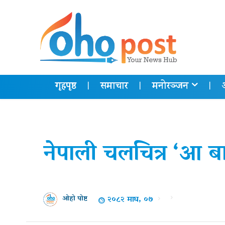
गृहपृष्ठ
समाचार
मनोरञ्जन
नेपाली चलचित्र ‘आ ब
२०८२ माघ, ०७
ओहो पोष्ट