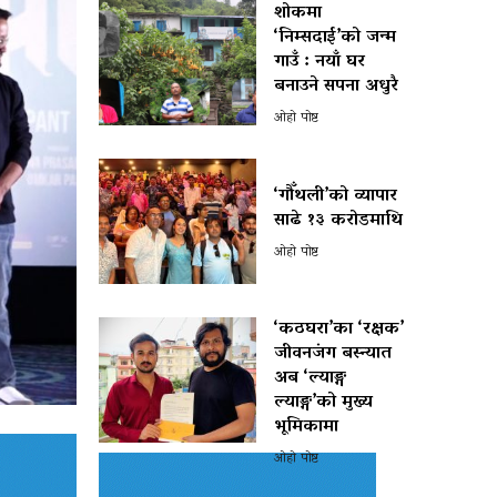
शोकमा
‘निम्सदाई’को जन्म
गाउँ : नयाँ घर
बनाउने सपना अधुरै
ओहो पोष्ट
‘गौँथली’को व्यापार
साढे १३ करोडमाथि
ओहो पोष्ट
‘कठघरा’का ‘रक्षक’
जीवनजंग बस्न्यात
अब ‘ल्याङ्ग
ल्याङ्ग’को मुख्य
भूमिकामा
ओहो पोष्ट