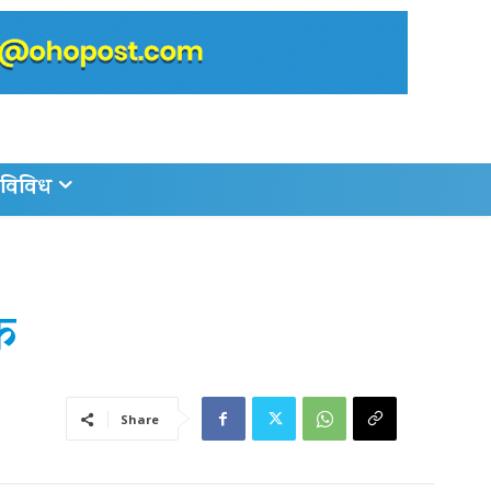
विविध
क
Share