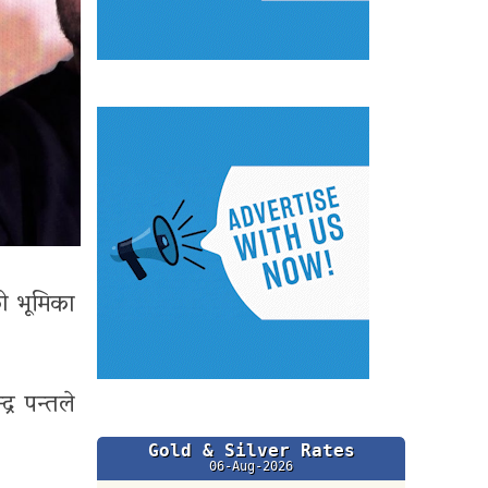
ो भूमिका
्र पन्तले