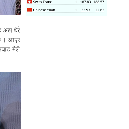
ट अझ धेरै
 छ । आएर
रबाट मैले