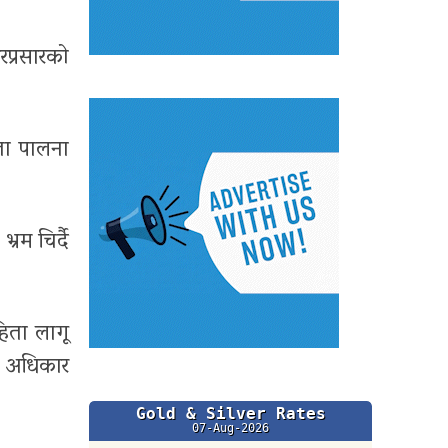
रप्रसारको
ता पालना
रम चिर्दै
।
िता लागू
े अधिकार