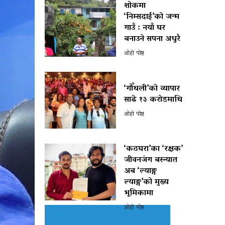
शोकमा
‘निम्सदाई’को जन्म
गाउँ : नयाँ घर
बनाउने सपना अधुरै
ओहो पोष्ट
‘गौँथली’को व्यापार
साढे १३ करोडमाथि
ओहो पोष्ट
‘कठघरा’का ‘रक्षक’
जीवनजंग बस्न्यात
अब ‘ल्याङ्ग
ल्याङ्ग’को मुख्य
भूमिकामा
ओहो पोष्ट