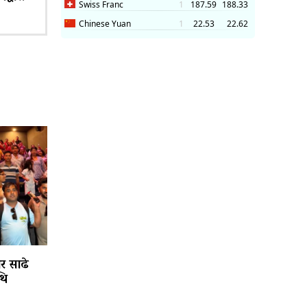
ार साढे
थि