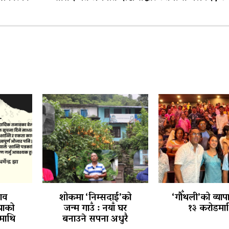
ाव
शोकमा ‘निम्सदाई’को
‘गौँथली’को व्याप
ियाको
जन्म गाउँ : नयाँ घर
१३ करोडमा
माथि
बनाउने सपना अधुरै