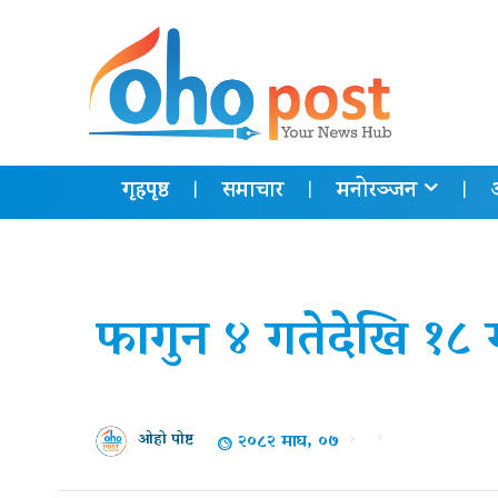
गृहपृष्ठ
समाचार
मनोरञ्जन
फागुन ४ गतेदेखि १८ गत
२०८२ माघ, ०७
ओहो पोष्ट