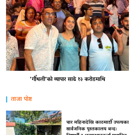
‘गौँथली’को व्यापार साढे १३ करोडमाथि
ताजा पोष्ट
चार महिनादेखि काठमाडौँ उपत्यका
सार्वजनिक पुस्तकालय बन्द: