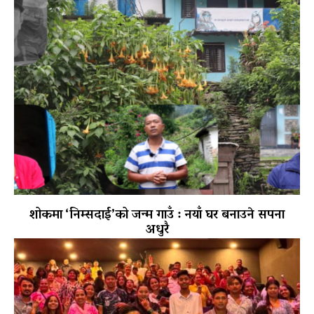
शोकमा ‘निम्सदाई’को जन्म गाउँ : नयाँ घर बनाउने सपना
अधुरै