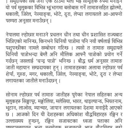
। समुदायका सबै जना एकै ठाउँमा भेला भई सामूहिक रुपमा मनाइने
यो पर्व मुलुकका विभिन्न भू(भागमा बसोबास गर्ने तामाङसहित ह्योल्मो,
थकाली, जिरेल, नेस्याङ्वा, भोटे, दुरा, लेप्चा लगायतले आ–आफ्नो
परम्परा अनुसार मनाउँछन् ।
नेपालमा ल्होछार मनाउने प्रचलन चीन तथा चीन प्रशासित राज्यबाट
भित्रिएको मानिन्छ, किनभने चिनियाँ पात्रोमा पनि नयाँ वर्षलाई विभिन्न
पशुपन्छीका नामले सम्बोधन गरिन्छ । त्यसो त तामाङ समुदायले
चिनियाँ पात्रोभन्दा बेग्लै अनि मौलिक आफ्नै पात्रोको प्रयोग गर्ने
गर्दछन् जसलाई ‘चन्द्र पात्रो’ भनिन्छ । बौद्ध धर्म अनुसार तामाङ
जाती महायान सम्प्रदायका हुन् । तामाङहरूका अलावा ल्होछार पर्व
शेर्पा, गुरुङ, मगर, थकाली, जिरेल, नेस्याङ्वा, भोटे, दुरा र लेप्चा
लगायतका जातीले मनाउँदछन् ।
सोनाम ल्होछार पर्व तामाङ जातीहरू पुगेका नेपाल सहितका अन्य
मुलुकहरू सिङ्घापुर, मङ्गोलिया, मलेसिया, भारत, थाइल्यान्ड, भियतनाम,
भुटान, लाओस, म्यान्मार, जापान लगायतका देशमा मनाइँदै आएको
छ । आजको दिन यी देशहरूका अधिकांश वौद्धविहारहरु रङ्गिन र
उल्लासमय हुन्छन्, रङ्गिन सजावटका ध्वजा पताका अनि