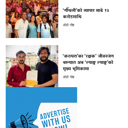
‘गौँथली’को व्यापार साढे १३
करोडमाथि
ओहो पोष्ट
‘कठघरा’का ‘रक्षक’ जीवनजंग
बस्न्यात अब ‘ल्याङ्ग ल्याङ्ग’को
मुख्य भूमिकामा
ओहो पोष्ट