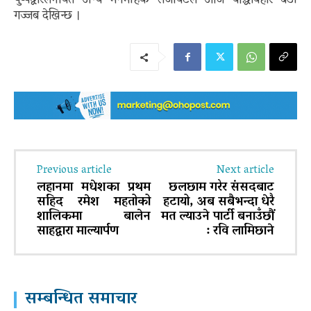
पुष्पद्वारलगायत अन्य मनमोहक सजावटले आज वौद्धविहार बडो
गज्जब देखिन्छ ।
Previous article
Next article
लहानमा मधेशका प्रथम
छलछाम गरेर संसदबाट
सहिद रमेश महतोको
हटायो, अब सबैभन्दा धेरै
शालिकमा बालेन
मत ल्याउने पार्टी बनाउँछौं
साहद्वारा माल्यार्पण
: रवि लामिछाने
सम्बन्धित समाचार