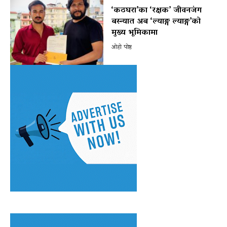
‘कठघरा’का ‘रक्षक’ जीवनजंग
बस्न्यात अब ‘ल्याङ्ग ल्याङ्ग’को
मुख्य भूमिकामा
ओहो पोष्ट