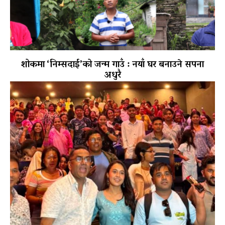
शोकमा ‘निम्सदाई’को जन्म गाउँ : नयाँ घर बनाउने सपना
अधुरै