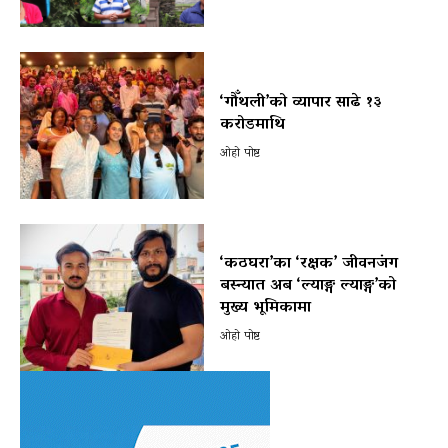
‘गौँथली’को व्यापार साढे १३
करोडमाथि
ओहो पोष्ट
‘कठघरा’का ‘रक्षक’ जीवनजंग
बस्न्यात अब ‘ल्याङ्ग ल्याङ्ग’को
मुख्य भूमिकामा
ओहो पोष्ट