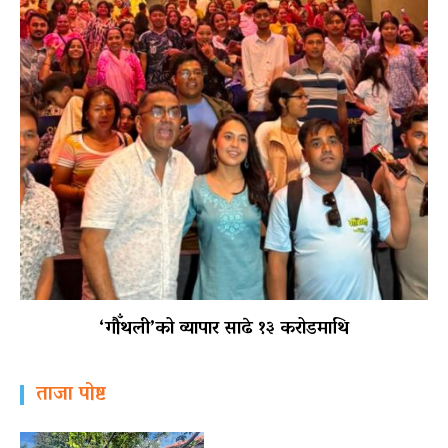
‘गौँथली’को व्यापार साढे १३ करोडमाथि
ताजा पोष्ट