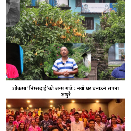
शोकमा ‘निम्सदाई’को जन्म गाउँ : नयाँ घर बनाउने सपना
अधुरै