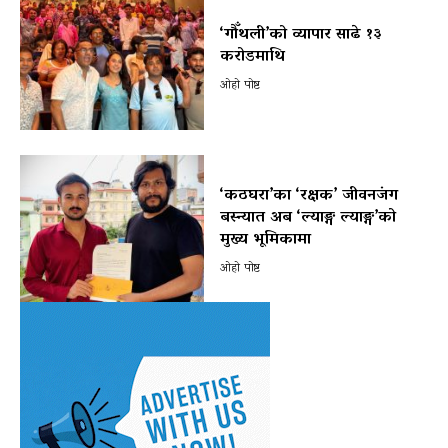
‘गौँथली’को व्यापार साढे १३
करोडमाथि
ओहो पोष्ट
‘कठघरा’का ‘रक्षक’ जीवनजंग
बस्न्यात अब ‘ल्याङ्ग ल्याङ्ग’को
मुख्य भूमिकामा
ओहो पोष्ट