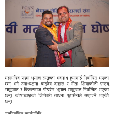
महासचिव पदमा भुसाल समूहका भवनाथ हुमागाई निर्वाचित भएका
छन् भने उपाध्यक्षमा बासुदेव दाहाल र गीता शिवाकोटी एन्ड्रयु
समूहबाट र विकल्पराज पोखरेल भुसाल समूहबाट निर्वाचित भएका
छन्। कोषाध्यक्षको जिम्मेवारी साधना पुडासैनीले सम्हाल्ने भएकी
छन्।