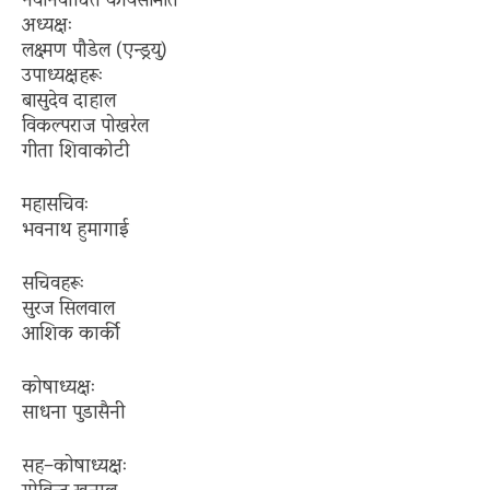
नवनिर्वाचित कार्यसमिति
अध्यक्षः
लक्ष्मण पौडेल (एन्ड्रयु)
उपाध्यक्षहरूः
बासुदेव दाहाल
विकल्पराज पोखरेल
गीता शिवाकोटी
महासचिवः
भवनाथ हुमागाई
सचिवहरूः
सुरज सिलवाल
आशिक कार्की
कोषाध्यक्षः
साधना पुडासैनी
सह–कोषाध्यक्षः