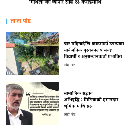
‘गौँथली’को व्यापार साढे १३ करोडमाथि
ताजा पोष्ट
चार महिनादेखि काठमाडौँ उपत्यका
सार्वजनिक पुस्तकालय बन्द:
विद्यार्थी र अनुसन्धानकर्ता प्रभावित
ओहो पोष्ट
सामाजिक सद्भाव
अभिवृद्धि ः मिडियाको इमानदार
भूमिकामाथि प्रश्न
ओहो पोष्ट