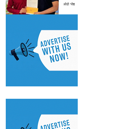
ओहो पोष्ट