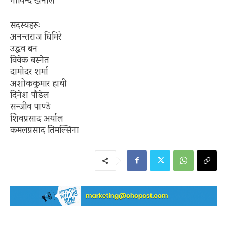
गोविन्द खनाल
सदस्यहरूः
अनन्तराज घिमिरे
उद्धव बन
विवेक बस्नेत
दामोदर शर्मा
अशोककुमार हाथी
दिनेश पौडेल
सन्जीव पाण्डे
शिवप्रसाद अर्याल
कमलप्रसाद तिमल्सिना