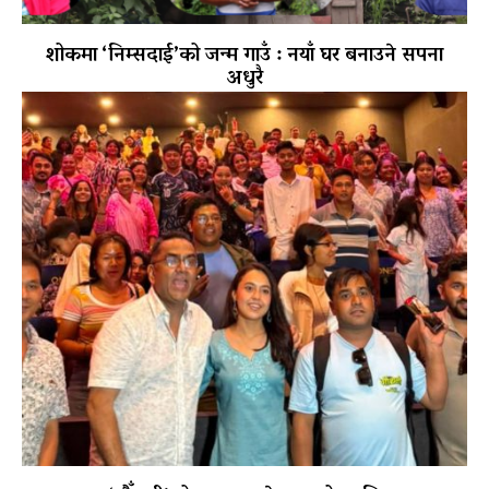
शोकमा ‘निम्सदाई’को जन्म गाउँ : नयाँ घर बनाउने सपना
अधुरै