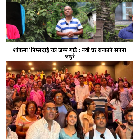
शोकमा ‘निम्सदाई’को जन्म गाउँ : नयाँ घर बनाउने सपना
अधुरै