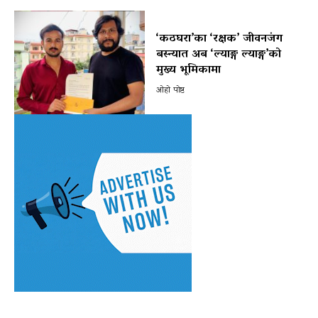
‘कठघरा’का ‘रक्षक’ जीवनजंग
बस्न्यात अब ‘ल्याङ्ग ल्याङ्ग’को
मुख्य भूमिकामा
ओहो पोष्ट