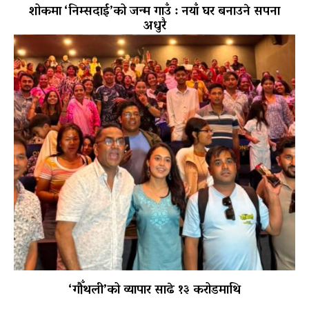
शोकमा ‘निम्सदाई’को जन्म गाउँ : नयाँ घर बनाउने सपना
अधुरै
‘गौँथली’को व्यापार साढे १३ करोडमाथि