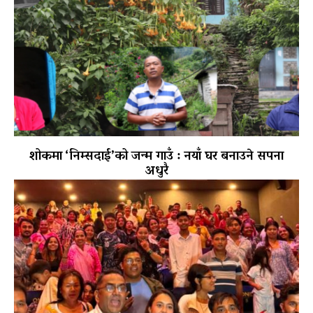
शोकमा ‘निम्सदाई’को जन्म गाउँ : नयाँ घर बनाउने सपना
अधुरै