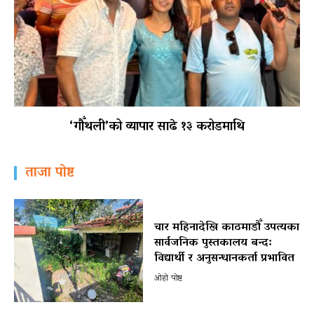
‘गौँथली’को व्यापार साढे १३ करोडमाथि
ताजा पोष्ट
चार महिनादेखि काठमाडौँ उपत्यका
सार्वजनिक पुस्तकालय बन्द:
विद्यार्थी र अनुसन्धानकर्ता प्रभावित
ओहो पोष्ट