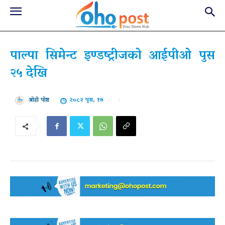
पाल्पा सिमेन्ट इण्डष्ट्रीजको आईपीओ पुस
२५ देखि
२०८२ पुस, १७
ओहो पोष्ट