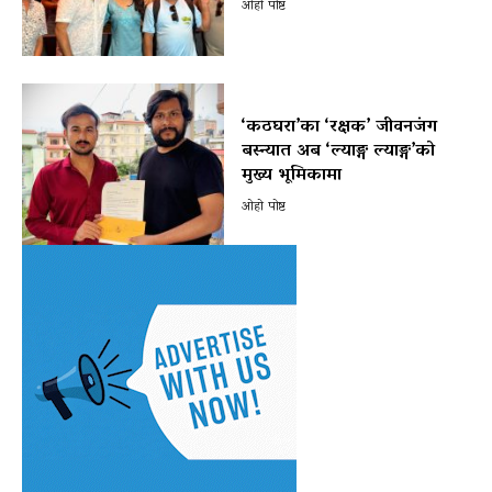
ओहो पोष्ट
‘कठघरा’का ‘रक्षक’ जीवनजंग
बस्न्यात अब ‘ल्याङ्ग ल्याङ्ग’को
मुख्य भूमिकामा
ओहो पोष्ट