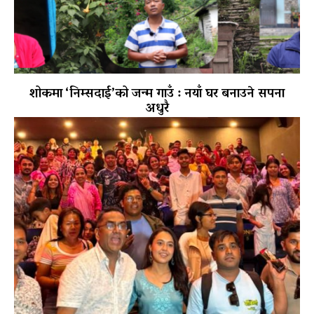
शोकमा ‘निम्सदाई’को जन्म गाउँ : नयाँ घर बनाउने सपना
अधुरै