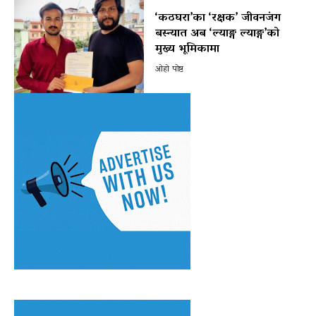
‘कठघरा’का ‘रक्षक’ जीवनजंग
बस्न्यात अब ‘ल्याङ्ग ल्याङ्ग’को
मुख्य भूमिकामा
ओहो पोष्ट