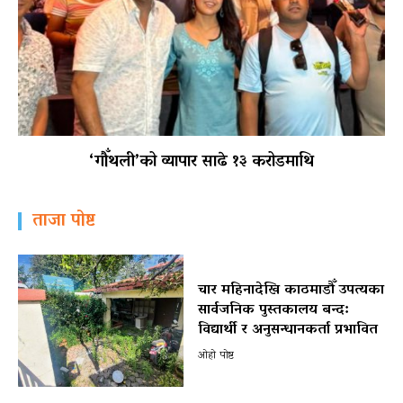
‘गौँथली’को व्यापार साढे १३ करोडमाथि
ताजा पोष्ट
चार महिनादेखि काठमाडौँ उपत्यका
सार्वजनिक पुस्तकालय बन्द:
विद्यार्थी र अनुसन्धानकर्ता प्रभावित
ओहो पोष्ट