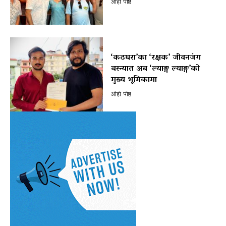
ओहो पोष्ट
‘कठघरा’का ‘रक्षक’ जीवनजंग
बस्न्यात अब ‘ल्याङ्ग ल्याङ्ग’को
मुख्य भूमिकामा
ओहो पोष्ट