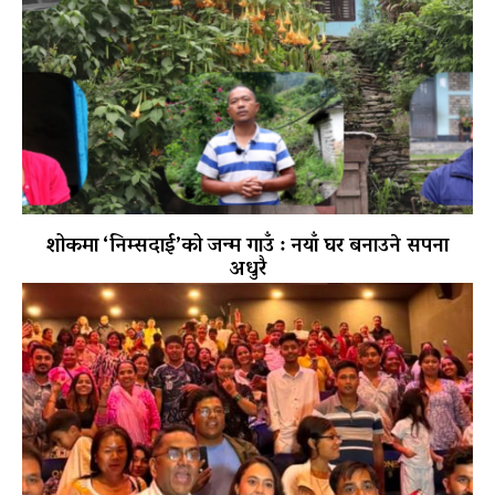
शोकमा ‘निम्सदाई’को जन्म गाउँ : नयाँ घर बनाउने सपना
अधुरै