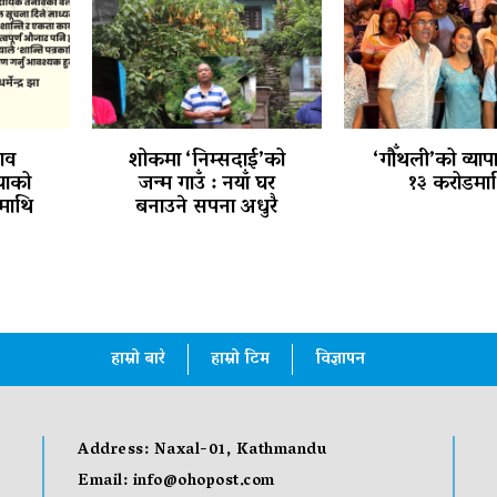
ाव
शोकमा ‘निम्सदाई’को
‘गौँथली’को व्याप
ियाको
जन्म गाउँ : नयाँ घर
१३ करोडमा
माथि
बनाउने सपना अधुरै
हाम्रो बारे
हाम्रो टिम
विज्ञापन
Address: Naxal-01, Kathmandu
Email:
info@ohopost.com