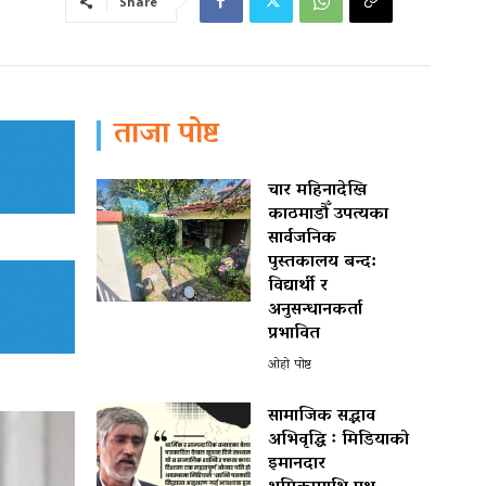
Share
ताजा पोष्ट
चार महिनादेखि
काठमाडौँ उपत्यका
सार्वजनिक
पुस्तकालय बन्द:
विद्यार्थी र
अनुसन्धानकर्ता
प्रभावित
ओहो पोष्ट
सामाजिक सद्भाव
अभिवृद्धि ः मिडियाको
इमानदार