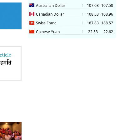
rticle
 सहमति