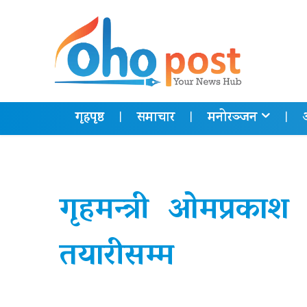
गृहपृष्ठ
समाचार
मनोरञ्जन
गृहमन्त्री ओमप्रका
तयारीसम्म