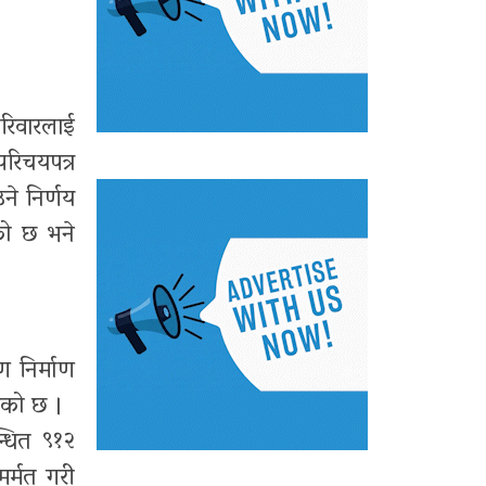
रिवारलाई
रिचयपत्र
े निर्णय
को छ भने
ण निर्माण
एको छ ।
्धित ९१२
मर्मत गरी