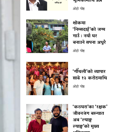
भूमिकामाथि प्रश्न
ओहो पोष्ट
शोकमा
‘निम्सदाई’को जन्म
गाउँ : नयाँ घर
बनाउने सपना अधुरै
ओहो पोष्ट
‘गौँथली’को व्यापार
साढे १३ करोडमाथि
ओहो पोष्ट
‘कठघरा’का ‘रक्षक’
जीवनजंग बस्न्यात
अब ‘ल्याङ्ग
ल्याङ्ग’को मुख्य