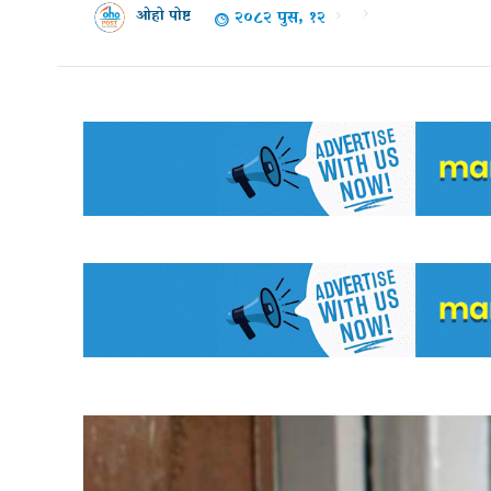
२०८२ पुस, १२
ओहो पोष्ट