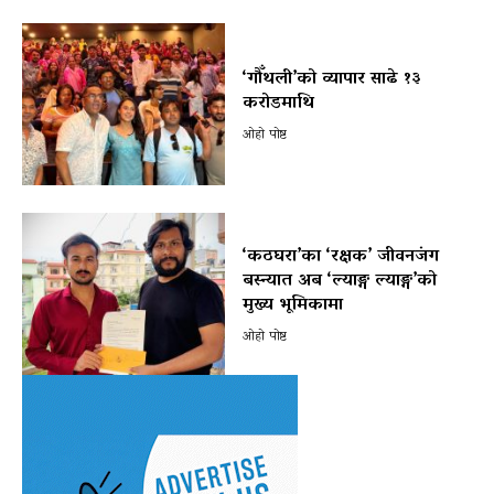
‘गौँथली’को व्यापार साढे १३
करोडमाथि
ओहो पोष्ट
‘कठघरा’का ‘रक्षक’ जीवनजंग
बस्न्यात अब ‘ल्याङ्ग ल्याङ्ग’को
मुख्य भूमिकामा
ओहो पोष्ट