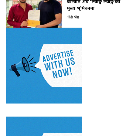
बस्न्यात अब ‘ल्याङ्ग ल्याङ्ग’को
मुख्य भूमिकामा
ओहो पोष्ट