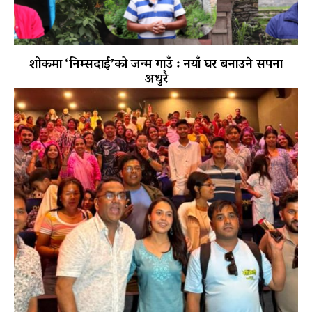
शोकमा ‘निम्सदाई’को जन्म गाउँ : नयाँ घर बनाउने सपना
अधुरै