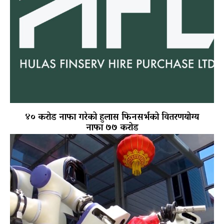
४० करोड नाफा गरेको हुलास फिनसर्भको वितरणयोग्य
नाफा ७७ करोड