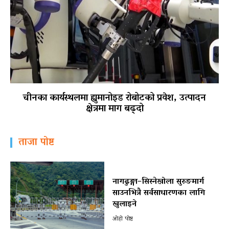
चीनका कार्यस्थलमा ह्युमानोइड रोबोटको प्रवेश, उत्पादन
क्षेत्रमा माग बढ्दो
ताजा पोष्ट
नागढुङ्गा–सिस्नेखोला सुरुङमार्ग
साउनभित्रै सर्वसाधारणका लागि
खुलाइने
ओहो पोष्ट