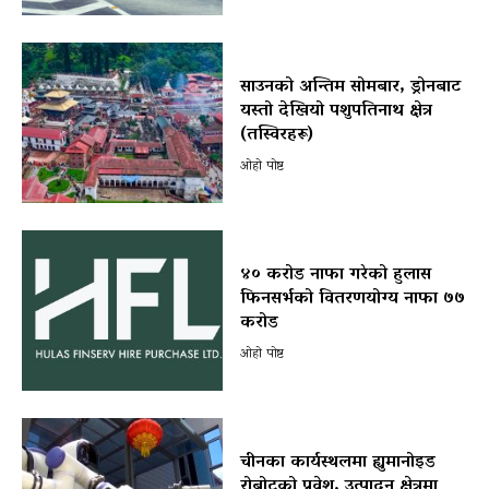
साउनको अन्तिम सोमबार, ड्रोनबाट
यस्तो देखियो पशुपतिनाथ क्षेत्र
(तस्विरहरू)
ओहो पोष्ट
४० करोड नाफा गरेको हुलास
फिनसर्भको वितरणयोग्य नाफा ७७
करोड
ओहो पोष्ट
चीनका कार्यस्थलमा ह्युमानोइड
रोबोटको प्रवेश, उत्पादन क्षेत्रमा