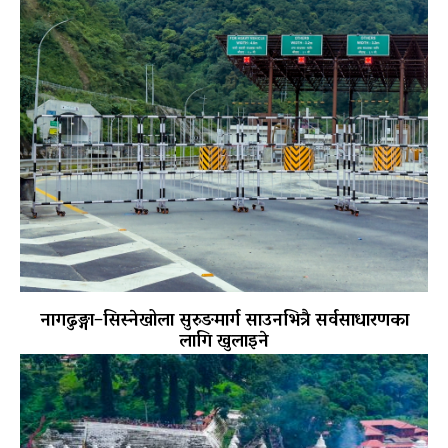
नागढुङ्गा–सिस्नेखोला सुरुङमार्ग साउनभित्रै सर्वसाधारणका
लागि खुलाइने