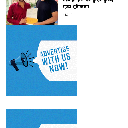
बस्न्यात अब ‘ल्याङ्ग ल्याङ्ग’को
मुख्य भूमिकामा
ओहो पोष्ट