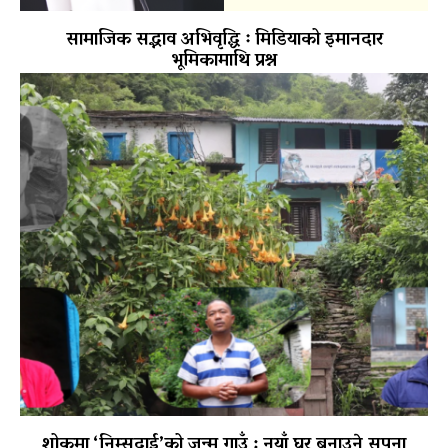
सामाजिक सद्भाव अभिवृद्धि ः मिडियाको इमानदार
भूमिकामाथि प्रश्न
शोकमा ‘निम्सदाई’को जन्म गाउँ : नयाँ घर बनाउने सपना