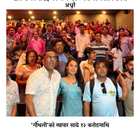
अधुरै
‘गौँथली’को व्यापार साढे १३ करोडमाथि