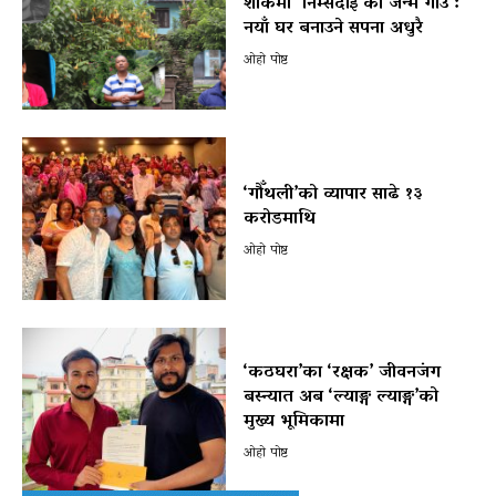
शोकमा ‘निम्सदाई’को जन्म गाउँ :
नयाँ घर बनाउने सपना अधुरै
ओहो पोष्ट
‘गौँथली’को व्यापार साढे १३
करोडमाथि
ओहो पोष्ट
‘कठघरा’का ‘रक्षक’ जीवनजंग
बस्न्यात अब ‘ल्याङ्ग ल्याङ्ग’को
मुख्य भूमिकामा
ओहो पोष्ट