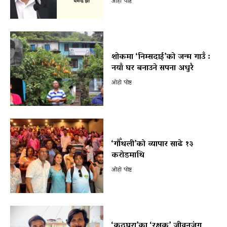
ओहो पोष्ट
शोकमा ‘निम्सदाई’को जन्म गाउँ :
नयाँ घर बनाउने सपना अधुरै
ओहो पोष्ट
‘गौँथली’को व्यापार साढे १३
करोडमाथि
ओहो पोष्ट
‘कठघरा’का ‘रक्षक’ जीवनजंग