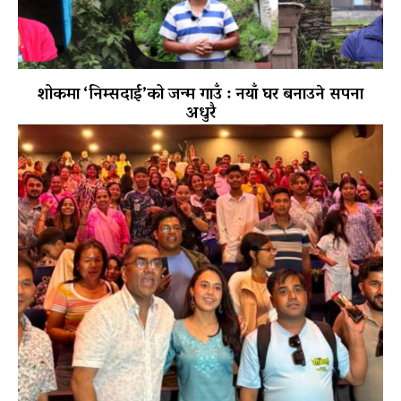
शोकमा ‘निम्सदाई’को जन्म गाउँ : नयाँ घर बनाउने सपना
अधुरै