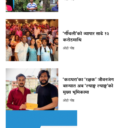
‘गौँथली’को व्यापार साढे १३
करोडमाथि
ओहो पोष्ट
‘कठघरा’का ‘रक्षक’ जीवनजंग
बस्न्यात अब ‘ल्याङ्ग ल्याङ्ग’को
मुख्य भूमिकामा
ओहो पोष्ट