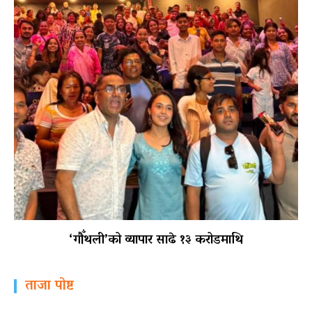
‘गौँथली’को व्यापार साढे १३ करोडमाथि
ताजा पोष्ट