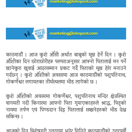
काठमाडौं । आज कुशे औँसी अर्थात बाबुको मुख हेर्ने दिन । कुशे
औँशीका दिन छोराछोरीहरू परम्पराअनुसार आफ्नो पितालाई मन पर्ने
खानेकुरा खुवाई आदरसम्मान प्रकट गर्दै पिताको मुख हेरेर मनाउने
गर्दछन् । कुशे औँशीको अवसरमा आज काठमाडौंको पशुपतिनाथ,
गोकर्णेश्वर लगायतका तीर्थस्थलमा भीड लागेको छ ।
कुशे औँशीको अवसरमा गोकर्णेश्वर, पशुपतिनाथ मन्दिर क्षेत्रस्थित
वागमती नदी किनारमा आफ्नो पिता गुमाएकाहरुले श्राद्ध, पितृको
नाममा तर्पण एवं पिण्डदान दिइ पितालाई सम्झनेहरुको भीड देख्न
सकिन्छ ।
आजको दिन विशेषगरी उत्तरगया भनेर चिनिने काठमाडौंको उत्तरपूर्वी