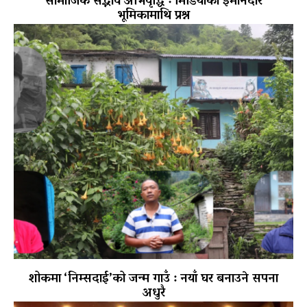
सामाजिक सद्भाव अभिवृद्धि ः मिडियाको इमानदार
भूमिकामाथि प्रश्न
शोकमा ‘निम्सदाई’को जन्म गाउँ : नयाँ घर बनाउने सपना
अधुरै