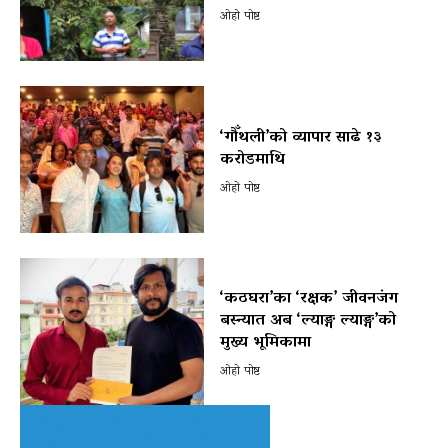
ओहो पोष्ट
‘गौँथली’को व्यापार साढे १३
करोडमाथि
ओहो पोष्ट
‘कठघरा’का ‘रक्षक’ जीवनजंग
बस्न्यात अब ‘ल्याङ्ग ल्याङ्ग’को
मुख्य भूमिकामा
ओहो पोष्ट