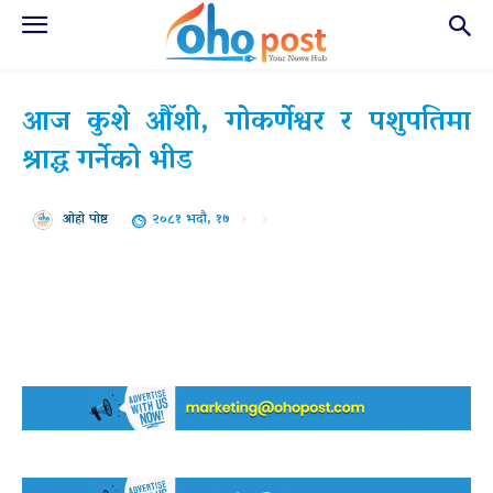
आज कुशे औँशी, गोकर्णेश्वर र पशुपतिमा
श्राद्ध गर्नेको भीड
२०८१ भदौ, १७
ओहो पोष्ट