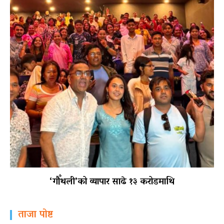
‘गौँथली’को व्यापार साढे १३ करोडमाथि
ताजा पोष्ट